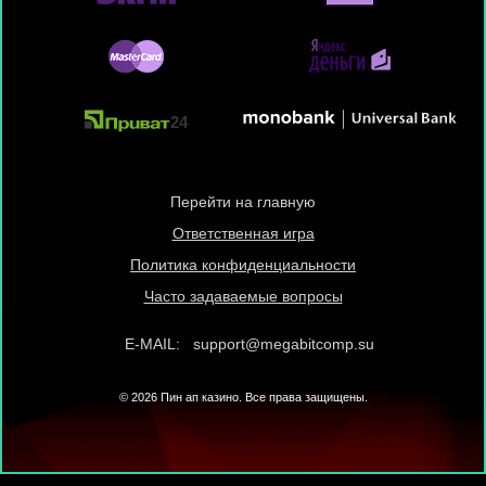
Перейти на главную
Ответственная игра
Политика конфиденциальности
Часто задаваемые вопросы
E-MAIL:
support@megabitcomp.su
© 2026 Пин ап казино. Все права защищены.